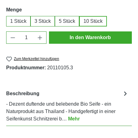
auswählen
Menge
1 Stück
3 Stück
5 Stück
10 Stück
Produkt Anzahl: Gib den gewünschten Wert e
In den Warenkorb
Zum Merkzettel hinzufügen
Produktnummer:
20110105.3
Beschreibung
- Dezent duftende und belebende Bio Seife - ein
Naturprodukt aus Thailand - Handgefertigt in einer
Seifenkunst Schnitzerei b…
Mehr