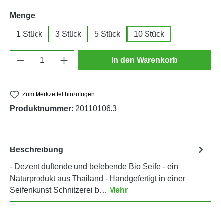
auswählen
Menge
1 Stück
3 Stück
5 Stück
10 Stück
Produkt Anzahl: Gib den gewünschten Wert e
In den Warenkorb
Zum Merkzettel hinzufügen
Produktnummer:
20110106.3
Beschreibung
- Dezent duftende und belebende Bio Seife - ein
Naturprodukt aus Thailand - Handgefertigt in einer
Seifenkunst Schnitzerei b…
Mehr