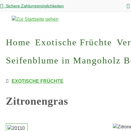
Sichere Zahlungsmöglichkeiten
m Hauptinhalt springen
Zur Suche springen
Zur Hauptnavigation springen
Home
Exotische Früchte
Ver
Seifenblume in Mangoholz 
EXOTISCHE FRÜCHTE
Zitronengras
Bildergalerie überspringen