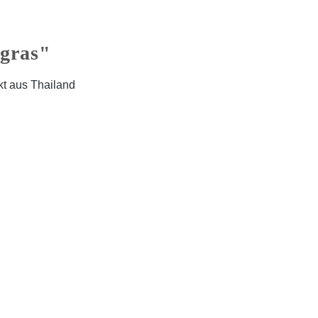
ngras"
kt aus Thailand