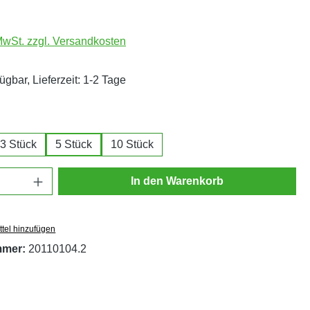
 MwSt. zzgl. Versandkosten
ügbar, Lieferzeit: 1-2 Tage
ählen
3 Stück
5 Stück
10 Stück
Anzahl: Gib den gewünschten Wert ein oder
In den Warenkorb
tel hinzufügen
mmer:
20110104.2