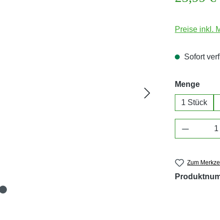
Preise inkl.
Sofort verf
ausw
Menge
1 Stück
Produkt 
Zum Merkzet
Produktnu