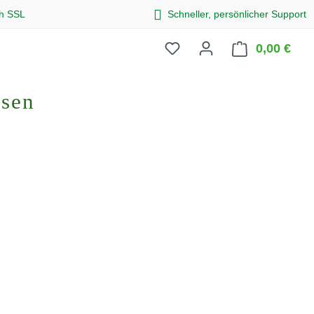
ch SSL
Schneller, persönlicher Support
0,00 €
Ware
osen
eis: