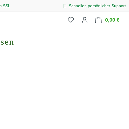
ch SSL
Schneller, persönlicher Support
0,00 €
Ware
osen
eis: