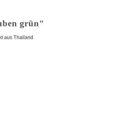
uben grün"
kt aus Thailand