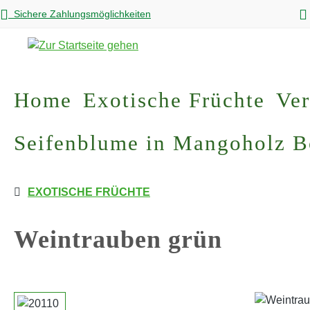
Sichere Zahlungsmöglichkeiten
m Hauptinhalt springen
Zur Suche springen
Zur Hauptnavigation springen
Home
Exotische Früchte
Ver
Seifenblume in Mangoholz 
EXOTISCHE FRÜCHTE
Weintrauben grün
Bildergalerie überspringen