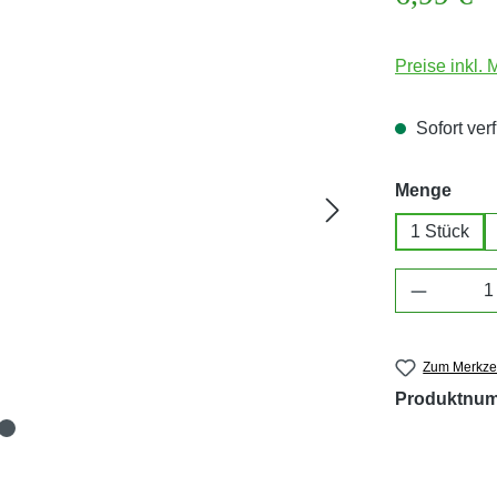
Preise inkl.
Sofort verf
ausw
Menge
1 Stück
Produkt 
Zum Merkzet
Produktnu