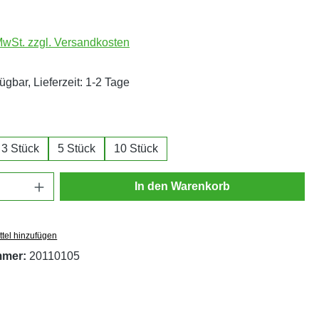
 MwSt. zzgl. Versandkosten
ügbar, Lieferzeit: 1-2 Tage
ählen
3 Stück
5 Stück
10 Stück
Anzahl: Gib den gewünschten Wert ein oder
In den Warenkorb
tel hinzufügen
mmer:
20110105