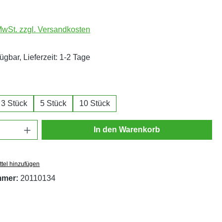
 MwSt. zzgl. Versandkosten
ügbar, Lieferzeit: 1-2 Tage
ählen
3 Stück
5 Stück
10 Stück
Anzahl: Gib den gewünschten Wert ein oder
In den Warenkorb
tel hinzufügen
mmer:
20110134