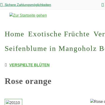
Sichere Zahlungsmöglichkeiten
m Hauptinhalt springen
Zur Suche springen
Zur Hauptnavigation springen
Home
Exotische Früchte
Ver
Seifenblume in Mangoholz 
VERSPIELTE BLÜTEN
Rose orange
Bildergalerie überspringen