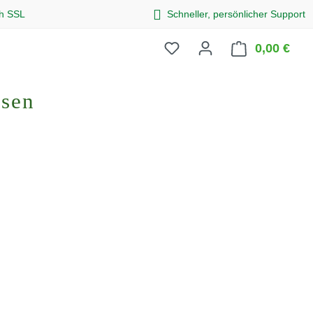
ch SSL
Schneller, persönlicher Support
0,00 €
Ware
osen
eis: