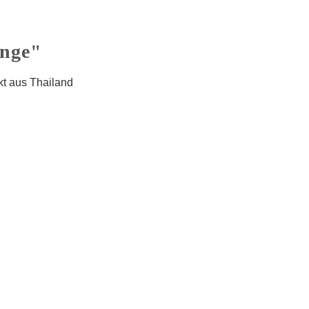
ange"
kt aus Thailand