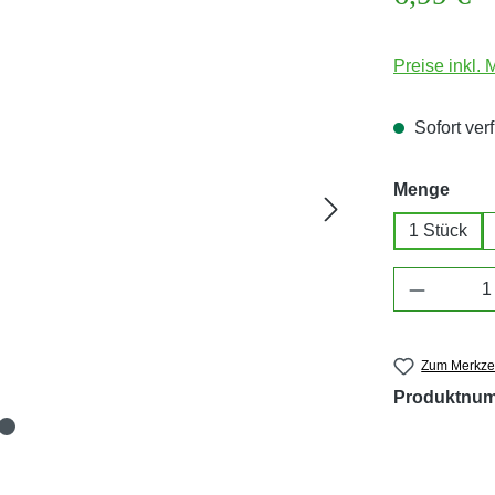
Preise inkl.
Sofort verf
ausw
Menge
1 Stück
Produkt 
Zum Merkzet
Produktnu