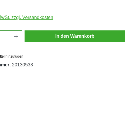
 MwSt. zzgl. Versandkosten
Anzahl: Gib den gewünschten Wert ein oder
In den Warenkorb
tel hinzufügen
mmer:
20130533