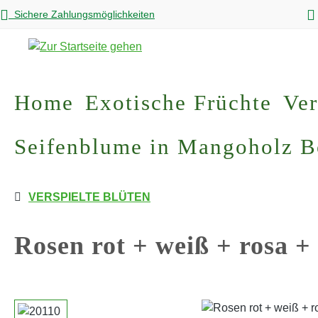
Sichere Zahlungsmöglichkeiten
m Hauptinhalt springen
Zur Suche springen
Zur Hauptnavigation springen
Home
Exotische Früchte
Ver
Seifenblume in Mangoholz 
VERSPIELTE BLÜTEN
Rosen rot + weiß + rosa + 
Bildergalerie überspringen