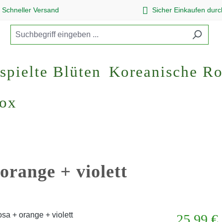
Schneller Versand
Sicher Einkaufen dur
spielte Blüten
Koreanische R
Box
orange + violett
Regulärer Pr
25,99 €