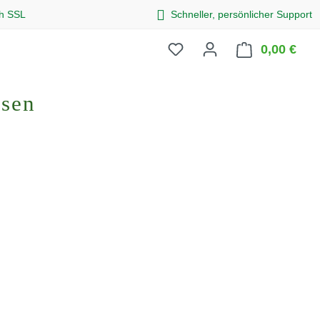
ch SSL
Schneller, persönlicher Support
0,00 €
Ware
osen
eis: