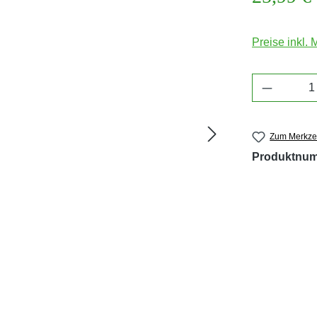
Preise inkl.
Produkt 
Zum Merkzet
Produktnu